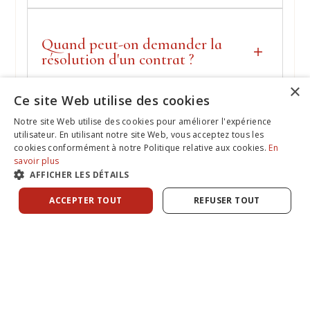
Quand peut-on demander la
résolution d'un contrat ?
×
La résolution suppose un manquement
Ce site Web utilise des cookies
suffisamment grave. Il faut en principe avoir
mis en demeure l'autre partie sans succès.
Notre site Web utilise des cookies pour améliorer l'expérience
Certains contrats prévoient une clause
utilisateur. En utilisant notre site Web, vous acceptez tous les
résolutoire qui joue automatiquement en cas
cookies conformément à notre Politique relative aux cookies.
En
de manquement précisément défini, ce qui
savoir plus
AFFICHER LES DÉTAILS
simplifie la démarche.
ACCEPTER TOUT
REFUSER TOUT
Peut-on cumuler plusieurs
recours en cas d'inexécution ?
Oui, dans les limites de l'article 1217 du code
civil : les sanctions ne doivent pas être