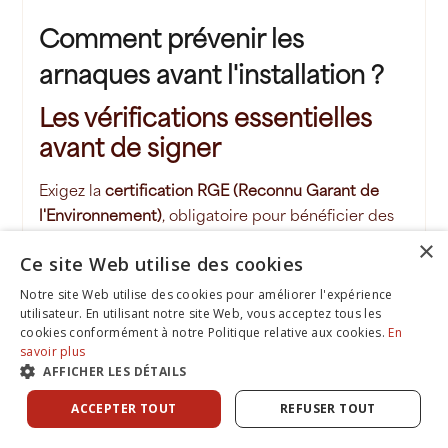
Comment prévenir les
arnaques avant l'installation ?
Les vérifications essentielles
avant de signer
Exigez la
certification RGE (Reconnu Garant de
l'Environnement)
, obligatoire pour bénéficier des
aides publiques. Vérifiez qu'elle est bien à jour sur
×
Ce site Web utilise des cookies
le site France Rénov' ou l'annuaire Qualit'EnR.
Notre site Web utilise des cookies pour améliorer l'expérience
utilisateur. En utilisant notre site Web, vous acceptez tous les
Ensuite, demandez le
Kbis de l'entreprise
et son
cookies conformément à notre Politique relative aux cookies.
En
numéro SIRET pour vérifier son existence légale et
savoir plus
son ancienneté. En effet, une société créée il y a
AFFICHER LES DÉTAILS
quelques mois peut présenter plus de risques
ACCEPTER TOUT
REFUSER TOUT
qu'une entreprise établie depuis plusieurs années.